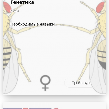
Генетика
Наука
Необходимые навыки
Пройти курс