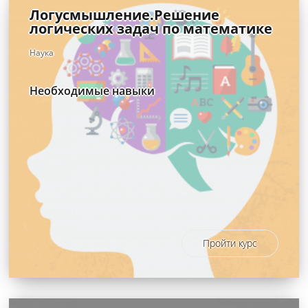
Логусмышление.Решение
логических задач по математике
Наука
Необходимые навыки
Пройти курс