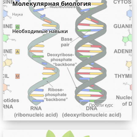
Молекулярная биология
Наука
Необходимые навыки
Пройти курс