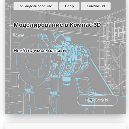
3d-моделирование
сапр
компас-3d
Моделирование в Компас-3D
Наука
Необходимые навыки
Пройти курс