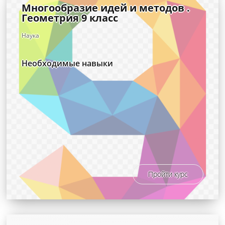
Многообразие идей и методов .
Геометрия 9 класс
Наука
Необходимые навыки
Пройти курс