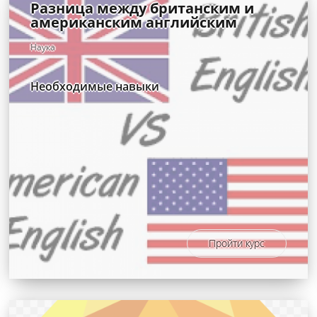
Разница между британским и
американским английским
Наука
Необходимые навыки
Пройти курс