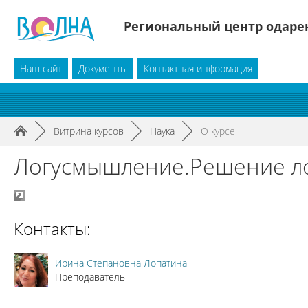
Региональный центр одарен
Наш сайт
Документы
Контактная информация
►
Витрина курсов
►
Наука
►
О курсе
Логусмышление.Решение ло
Контакты:
Ирина Степановна Лопатина
Преподаватель