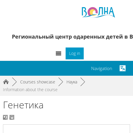
Региональный центр одаренных детей в В
Log in
Navigation
►
Courses showcase
►
Наука
►
Information about the course
Генетика