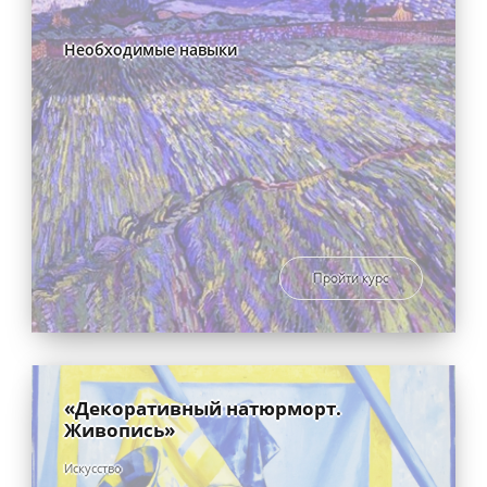
Необходимые навыки
Пройти курс
«Декоративный натюрморт.
Живопись»
Искусство